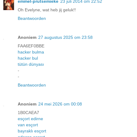
emmel-prutsemieke
23 juli 2014 om 22:52
Oh Evelyne, wat heb jij geluk!!
Beantwoorden
Anoniem
27 augustus 2025 om 23:58
FAA6EF0BBE
hacker bulma
hacker bul
tütün dünyası
-
-
Beantwoorden
Anoniem
24 mei 2026 om 00:08
1B0CAEA7
esçort edirne
van esçort
bayraklı esçort