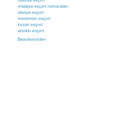
odessa esçort
malatya esçort numaraları
alanya esçort
menemen esçort
kozan esçort
artuklu esçort
Beantwoorden