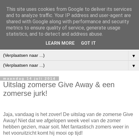
This site uses cookies from Google to deliver its services
and to analyze traffic. Your IP address and user-agent are
shared with Google along with performance and security
metrics to ensure quality of service, generate usage
statistics, and to detect and address abuse.
LEARN MORE
GOT IT
▼
▼
maandag 14 juli 2014
Uitslag zomerse Give Away & een
zomerse jurk!
Jaja, vandaag is het zover! De uitslag van de zomerse Give
Away! Niet dat we afgelopen week veel van de zomer
hebben gezien, maar soit. Met fantastisch zomers weer in
het vooruitzicht komt hij mooi op tijd!