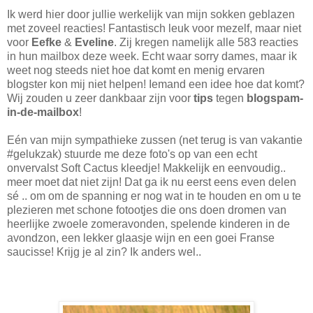
Ik werd hier door jullie werkelijk van mijn sokken geblazen
met zoveel reacties! Fantastisch leuk voor mezelf, maar niet
voor
Eefke
&
Eveline
. Zij kregen namelijk alle 583 reacties
in hun mailbox deze week. Echt waar sorry dames, maar ik
weet nog steeds niet hoe dat komt en menig ervaren
blogster kon mij niet helpen! Iemand een idee hoe dat komt?
Wij zouden u zeer dankbaar zijn voor
tips
tegen
blogspam-
in-de-mailbox
!
Eén van mijn sympathieke zussen (net terug is van vakantie
#gelukzak) stuurde me deze foto's op van een echt
onvervalst Soft Cactus kleedje! Makkelijk en eenvoudig..
meer moet dat niet zijn! Dat ga ik nu eerst eens even delen
sé .. om om de spanning er nog wat in te houden en om u te
plezieren met schone fotootjes die ons doen dromen van
heerlijke zwoele zomeravonden, spelende kinderen in de
avondzon, een lekker glaasje wijn en een goei Franse
saucisse! Krijg je al zin? Ik anders wel..