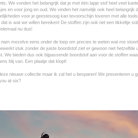
s. We vonden het belangrijk dat je met één lapje stof heel veel kant
s en voor jong en oud. We vinden het namelijk ook heel belangrijk dat 
elijkheden voor je geestesoog kan tevoorschijn toveren met alle tool
dat is wat we willen bereiken! De stoffen zijn ook net een tikkeltje 
Helemaal nu dus!
 en nam mezelve eens onder de loep om precies te weten wat me stoor
erkt stuk zonder de juiste boordstof ziet er gewoon niet hetzelfde uit 
. We bieden dus ook bijpassende boordstof aan voor de stoffen waar
s blij van. Een plaatje dat klopt!
eze nieuwe collectie maar ik zal het u besparen! We presenteren u 
you at six?