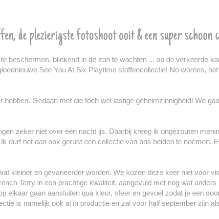
fen, de plezierigste fotoshoot ooit & een super schoon 
d te beschermen, blinkend in de zon te wachten ... op de verkeerde ka
gloednieuwe See You At Six Playtime stoffencollectie! No worries, he
ver hebben. Gedaan met die toch wel lastige geheimzinnigheid! We ga
gen zeker niet over één nacht ijs. Daarbij kreeg ik ongezouten menin
! Ik durf het dan ook gerust een collectie van ons beiden te noemen. 
l wat kleiner en gevarieerder worden. We kozen deze keer niet voor v
nch Terry in een prachtige kwaliteit, aangevuld met nog wat anders l
 op elkaar gaan aansluiten qua kleur, sfeer en gevoel zodat je een soo
ie is namelijk ook al in productie en zal voor half september zijn als