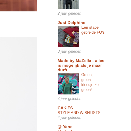
2 jaar geleden
Just Delphine
Een stapel
gebreide FO's
3 jaar geleden
Made by MaZella - alles
is mogelijk als je maar
durft
Groen,
groen....
kleedje zo
groen!
4 jaar geleden
CAKIES
STYLE AND WISHLISTS
4 jaar geleden
@ Yane