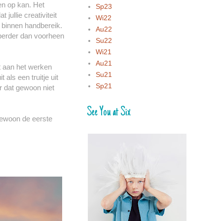
en op kan. Het
Sp23
jullie creativiteit
Wi22
s binnen handbereik.
Au22
soberder dan voorheen
Su22
Wi21
Au21
t aan het werken
Su21
als een truitje uit
Sp21
 dat gewoon niet
See You at Six
gewoon de eerste