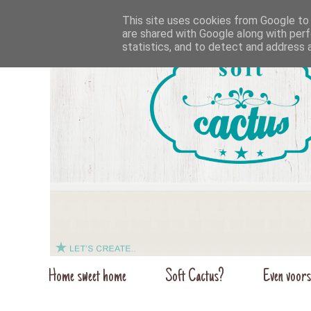
This site uses cookies from Google to d
are shared with Google along with perf
statistics, and to detect and address 
Home sweet home
Soft Cactus?
Even voorst