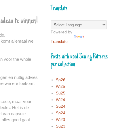
Translate
cadeau te winnen!
Powered by
de.
t komt allemaal wel
Translate
Posts with used Sewing Patterns
an voor the whole
per collection
gen en nuttig advies
Sp26
Ere wie ere toekomt
Wi25
Su25
Wi24
iscose, maar voor
Su24
euks. Het is de
Sp24
rt van capsule
Wi23
 alles goed gaat.
Su23