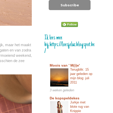
Subscribe
Ik lees mee
bij:https://loesjeluz.blogspot.be
ijk, maar het maakt
 gaten en van zodra
/
vermoeiend weekend,
misschien de zee
Moois van ' M(i)e'
Terugblik: 15
jaar geleden op
mijn blog: juli
2011
3 weken geleden
De kopspeldekes
Jurkje met
blote rug van
Knippie