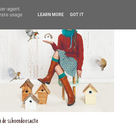
user-agent
erate usage
LEARN MORE
GOT IT
A de schoendoosactie