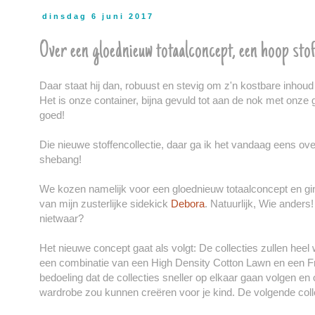
dinsdag 6 juni 2017
Over een gloednieuw totaalconcept, een hoop stof
Daar staat hij dan, robuust en stevig om z'n kostbare inhou
Het is onze container, bijna gevuld tot aan de nok met onze 
goed!
Die nieuwe stoffencollectie, daar ga ik het vandaag eens o
shebang!
We kozen namelijk voor een gloednieuw totaalconcept en gin
van mijn zusterlijke sidekick
Debora
. Natuurlijk, Wie anders
nietwaar?
Het nieuwe concept gaat als volgt: De collecties zullen hee
een combinatie van een High Density Cotton Lawn en een Fre
bedoeling dat de collecties sneller op elkaar gaan volgen en
wardrobe zou kunnen creëren voor je kind. De volgende collect