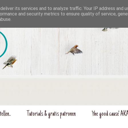
eliver its services and to analyze traffic. Your IP address and 
ormance and security metrics to ensure quality of service, gen
abuse.
ellen..
Tutorials & gratis patronen
'the good cause' AK