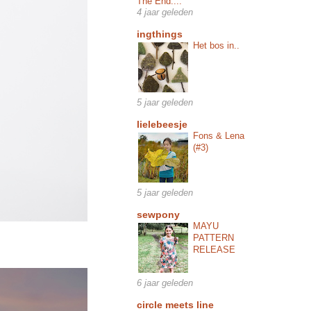
The End....
4 jaar geleden
ingthings
Het bos in..
5 jaar geleden
lielebeesje
Fons & Lena
(#3)
5 jaar geleden
sewpony
MAYU
PATTERN
RELEASE
6 jaar geleden
circle meets line