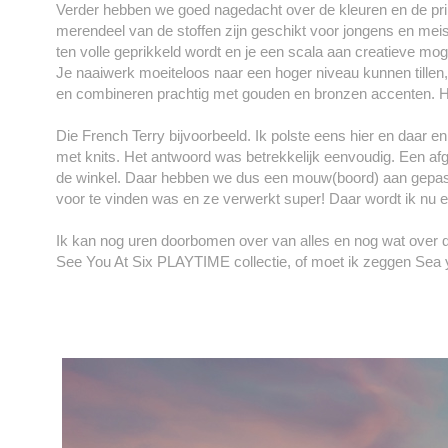
Verder hebben we goed nagedacht over de kleuren en de print
merendeel van de stoffen zijn geschikt voor jongens en meisje
ten volle geprikkeld wordt en je een scala aan creatieve mog
Je naaiwerk moeiteloos naar een hoger niveau kunnen tillen, 
en combineren prachtig met gouden en bronzen accenten. 
Die French Terry bijvoorbeeld. Ik polste eens hier en daar
met knits. Het antwoord was betrekkelijk eenvoudig. Een afgew
de winkel. Daar hebben we dus een mouw(boord) aan gepast
voor te vinden was en ze verwerkt super! Daar wordt ik nu een
Ik kan nog uren doorbomen over van alles en nog wat over d
See You At Six PLAYTIME collectie, of moet ik zeggen Sea 