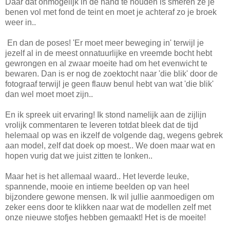
Daar dat onmogelijk in de hand te houden is smeren ze je
benen vol met fond de teint en moet je achteraf zo je broek
weer in..
En dan de poses! 'Er moet meer beweging in' terwijl je
jezelf al in de meest onnatuurlijke en vreemde bocht hebt
gewrongen en al zwaar moeite had om het evenwicht te
bewaren. Dan is er nog de zoektocht naar 'die blik' door de
fotograaf terwijl je geen flauw benul hebt van wat 'die blik'
dan wel moet moet zijn..
En ik spreek uit ervaring! Ik stond namelijk aan de zijlijn
vrolijk commentaren te leveren totdat bleek dat de tijd
helemaal op was en ikzelf de volgende dag, wegens gebrek
aan model, zelf dat doek op moest.. We doen maar wat en
hopen vurig dat we juist zitten te lonken..
Maar het is het allemaal waard.. Het leverde leuke,
spannende, mooie en intieme beelden op van heel
bijzondere gewone mensen. Ik wil jullie aanmoedigen om
zeker eens door te klikken naar wat de modellen zelf met
onze nieuwe stofjes hebben gemaakt! Het is de moeite!