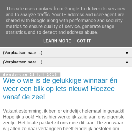
This site uses cookies from Google to deliver its services
and to analyze traffic. Your IP address and user-agent are
shared with Google along with performance and security
metrics to ensure quality of service, generate usage
statistics, and to detect and address abuse.
LEARN MORE
GOT IT
▼
▼
donderdag 21 juli 2016
Wie o wie is de gelukkige winnaar én
weer een blik op iets nieuw! Hoezee
vanaf de zee!
Vakantiestemming, ik ben er eindelijk helemaal in geraakt!
Hopelijk u ook! Het is hier werkelijk zalig aan ons eigenste
zeetje. Het totale pakket zit ons mee dit jaar.. De zon waar
wij allen zo naar verlangden heeft eindelijk besloten om