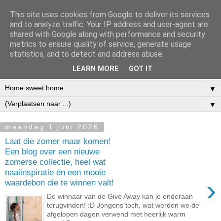
This site uses cookies from Google to deliver its services
and to analyze traffic. Your IP address and user-agent are
shared with Google along with performance and security
metrics to ensure quality of service, generate usage
statistics, and to detect and address abuse.
LEARN MORE
GOT IT
▼
▼
maandag 1 juni 2026
Laat die zomer maar komen!
Een blog over een nieuwe
zomerse collectie, heel wat
naaiinspiratie én een mooie
›
waardebon die te winnen valt!
De winnaar van de Give Away kan je onderaan
terugvinden! :D Jongens toch, wat werden we de
afgelopen dagen verwend met heerlijk warm