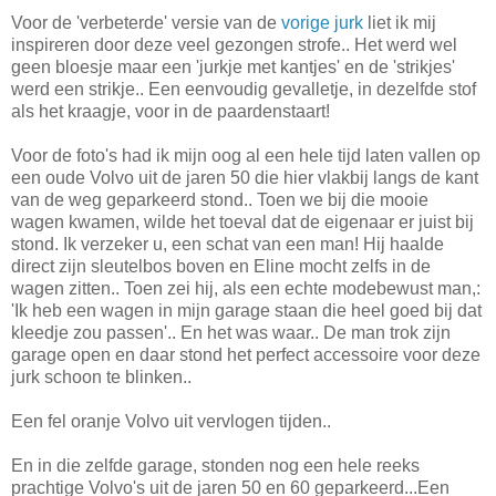
Voor de 'verbeterde' versie van de
vorige jurk
liet ik mij
inspireren door deze veel gezongen strofe.. Het werd wel
geen bloesje maar een 'jurkje met kantjes' en de 'strikjes'
werd een strikje.. Een eenvoudig gevalletje, in dezelfde stof
als het kraagje, voor in de paardenstaart!
Voor de foto's had ik mijn oog al een hele tijd laten vallen op
een oude Volvo uit de jaren 50 die hier vlakbij langs de kant
van de weg geparkeerd stond.. Toen we bij die mooie
wagen kwamen, wilde het toeval dat de eigenaar er juist bij
stond. Ik verzeker u, een schat van een man! Hij haalde
direct zijn sleutelbos boven en Eline mocht zelfs in de
wagen zitten.. Toen zei hij, als een echte modebewust man,:
'Ik heb een wagen in mijn garage staan die heel goed bij dat
kleedje zou passen'.. En het was waar.. De man trok zijn
garage open en daar stond het perfect accessoire voor deze
jurk schoon te blinken..
Een fel oranje Volvo uit vervlogen tijden..
En in die zelfde garage, stonden nog een hele reeks
prachtige Volvo's uit de jaren 50 en 60 geparkeerd...Een