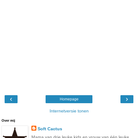
‹
›
Homepage
Internetversie tonen
Over mij
Soft Cactus
Mama van drie leuke kids en vrouw van één leuke