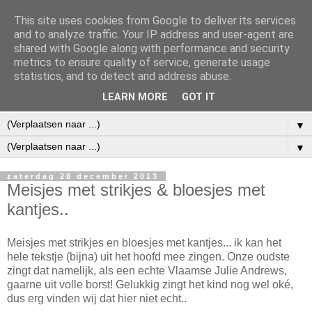
This site uses cookies from Google to deliver its services
and to analyze traffic. Your IP address and user-agent are
shared with Google along with performance and security
metrics to ensure quality of service, generate usage
statistics, and to detect and address abuse.
LEARN MORE
GOT IT
▼
▼
zaterdag 28 december 2013
Meisjes met strikjes & bloesjes met
kantjes..
Meisjes met strikjes en bloesjes met kantjes... ik kan het
hele tekstje (bijna) uit het hoofd mee zingen. Onze oudste
zingt dat namelijk, als een echte Vlaamse Julie Andrews,
gaarne uit volle borst! Gelukkig zingt het kind nog wel oké,
dus erg vinden wij dat hier niet echt..