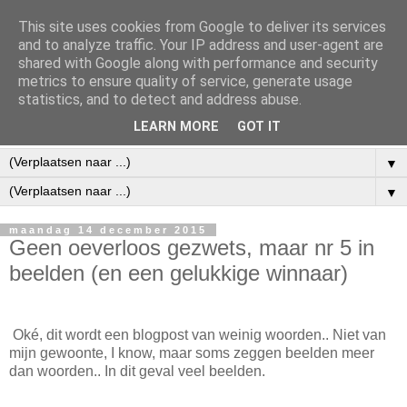
This site uses cookies from Google to deliver its services
and to analyze traffic. Your IP address and user-agent are
shared with Google along with performance and security
metrics to ensure quality of service, generate usage
statistics, and to detect and address abuse.
LEARN MORE
GOT IT
▼
▼
maandag 14 december 2015
Geen oeverloos gezwets, maar nr 5 in
beelden (en een gelukkige winnaar)
Oké, dit wordt een blogpost van weinig woorden.. Niet van
mijn gewoonte, I know, maar soms zeggen beelden meer
dan woorden.. In dit geval veel beelden.