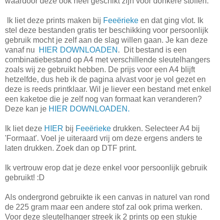
waardoor deze ook heel geschikt zijn voor donkere stoffen.
Ik liet deze prints maken bij
Feeërieke
en dat ging vlot. Ik
stel deze bestanden gratis ter beschikking voor persoonlijk
gebruik mocht je zelf aan de slag willen gaan. Je kan deze
vanaf nu
HIER DOWNLOADEN
. Dit bestand is een
combinatiebestand op A4 met verschillende sleutelhangers
zoals wij ze gebruikt hebben. De prijs voor een A4 blijft
hetzelfde, dus heb ik de pagina alvast voor je vol gezet en
deze is reeds printklaar. Wil je liever een bestand met enkel
een kaketoe die je zelf nog van formaat kan veranderen?
Deze kan je
HIER DOWNLOADEN.
Ik liet deze
HIER
bij
Feeërieke
drukken. Selecteer A4 bij
'Formaat'. Voel je uiteraard vrij om deze ergens anders te
laten drukken. Zoek dan op DTF print.
Ik vertrouw erop dat je deze enkel voor persoonlijk gebruik
gebruikt! :D
Als ondergrond gebruikte ik een canvas in naturel van rond
de 225 gram maar een andere stof zal ook prima werken.
Voor deze sleutelhanger streek ik 2 prints op een stukje