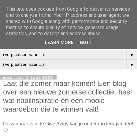
This site uses cookies from Google to deliver its services
and to analyze traffic. Your IP address and user-agent are
shared with Google along with performance and security
metrics to ensure quality of service, generate usage
statistics, and to detect and address abuse.
LEARN MORE
GOT IT
▼
▼
maandag 1 juni 2026
Laat die zomer maar komen! Een blog
over een nieuwe zomerse collectie, heel
wat naaiinspiratie én een mooie
waardebon die te winnen valt!
De winnaar van de Give Away kan je onderaan terugvinden!
:D