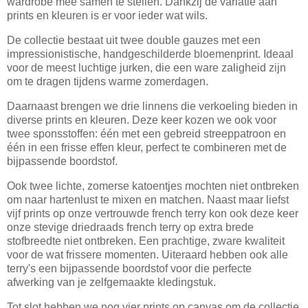
wardrobe mee samen te stellen. Dankzij de variatie aan
prints en kleuren is er voor ieder wat wils.
De collectie bestaat uit twee double gauzes met een
impressionistische, handgeschilderde bloemenprint. Ideaal
voor de meest luchtige jurken, die een ware zaligheid zijn
om te dragen tijdens warme zomerdagen.
Daarnaast brengen we drie linnens die verkoeling bieden in
diverse prints en kleuren. Deze keer kozen we ook voor
twee sponsstoffen: één met een gebreid streeppatroon en
één in een frisse effen kleur, perfect te combineren met de
bijpassende boordstof.
Ook twee lichte, zomerse katoentjes mochten niet ontbreken
om naar hartenlust te mixen en matchen. Naast maar liefst
vijf prints op onze vertrouwde french terry kon ook deze keer
onze stevige driedraads french terry op extra brede
stofbreedte niet ontbreken. Een prachtige, zware kwaliteit
voor de wat frissere momenten. Uiteraard hebben ook alle
terry's een bijpassende boordstof voor die perfecte
afwerking van je zelfgemaakte kledingstuk.
Tot slot hebben we nog vier prints op canvas om de collectie