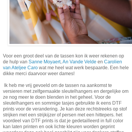
Voor een groot deel van de tassen kon ik weer rekenen op
de hulp van
Sanne Moyaert
,
An Vande Velde
en
Carolien
van Ateljee Caro
wat me heel wat werk bespaarde. Een hele
dikke merci daarvoor weer dames!
Ik heb me vrij gevoeld om de tassen na aankomst te
versieren met zelfgemaakte sleutelhangers en dergelijke om
ze nog meer te doen blenden in het geheel. Voor de
sleutelhangers en sommige tasjes gebruikte ik eens DTF
prints voor de verandering. Je kan deze rechtstreeks op stof
strijken met een strijkijzer of persen met een hittepers. het
voordeel van DTF prints is dat je gedetailleerd in full color
kan laten printen en ook lichte kleuren worden geprint